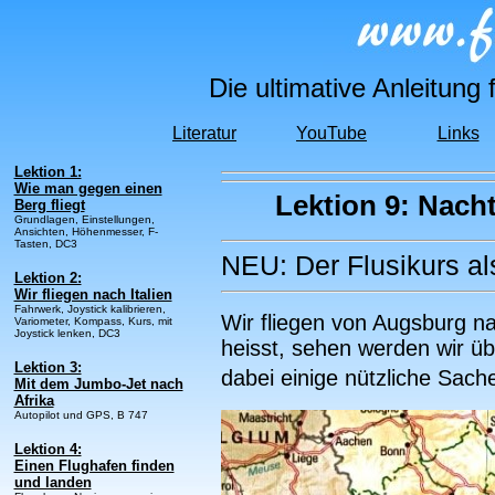
Die ultimative Anleitung
Literatur
YouTube
Links
Lektion 1:
Wie man gegen einen
Lektion 9: Nach
Berg fliegt
Grundlagen, Einstellungen,
Ansichten, Höhenmesser, F-
Tasten, DC3
NEU: Der Flusikurs als
Lektion 2:
Wir fliegen nach Italien
Fahrwerk, Joystick kalibrieren,
Wir fliegen von Augsburg n
Variometer, Kompass, Kurs, mit
Joystick lenken, DC3
heisst, sehen werden wir ü
Lektion 3:
dabei einige nützliche Sac
Mit dem Jumbo-Jet nach
Afrika
Autopilot und GPS, B 747
Lektion 4:
Einen Flughafen finden
und landen