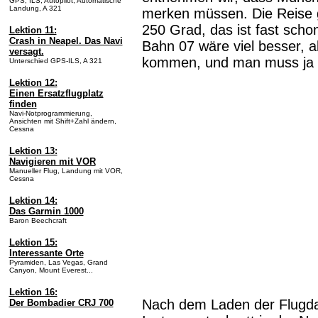
GPS, ILS, Autopilot, Automatische
Landung, A 321
merken müssen. Die Reise 
250 Grad, das ist fast scho
Lektion 11:
Crash in Neapel. Das Navi
Bahn 07 wäre viel besser, 
versagt.
kommen, und man muss ja s
Unterschied GPS-ILS, A 321
Lektion 12:
Einen Ersatzflugplatz
finden
Navi-Notprogrammierung,
Ansichten mit Shift+Zahl ändern,
Cessna
Lektion 13:
Navigieren mit VOR
Manueller Flug, Landung mit VOR,
Cessna
Lektion 14:
Das Garmin 1000
Baron Beechcraft
Lektion 15:
Interessante Orte
Pyramiden, Las Vegas, Grand
Canyon, Mount Everest...
Lektion 16:
Nach dem Laden der Flugda
Der Bombadier CRJ 700