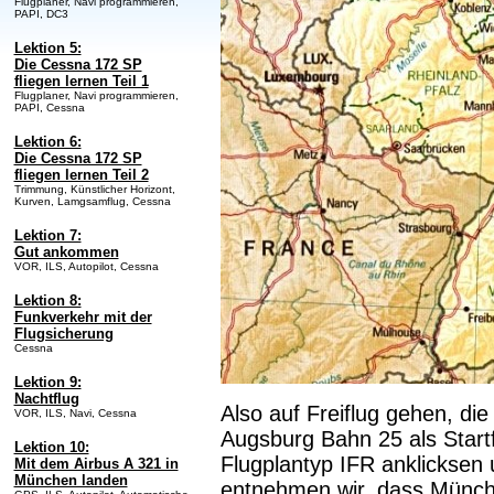
Flugplaner, Navi programmieren,
PAPI, DC3
Lektion 5:
Die Cessna 172 SP
fliegen lernen Teil 1
Flugplaner, Navi programmieren,
PAPI, Cessna
Lektion 6:
Die Cessna 172 SP
fliegen lernen Teil 2
Trimmung, Künstlicher Horizont,
Kurven, Lamgsamflug, Cessna
Lektion 7:
Gut ankommen
VOR, ILS, Autopilot, Cessna
Lektion 8:
Funkverkehr mit der
Flugsicherung
Cessna
Lektion 9:
Nachtflug
Also auf Freiflug gehen, di
VOR, ILS, Navi, Cessna
Augsburg Bahn 25 als Startf
Lektion 10:
Flugplantyp IFR anklicksen
Mit dem Airbus A 321 in
München landen
entnehmen wir, dass Münche